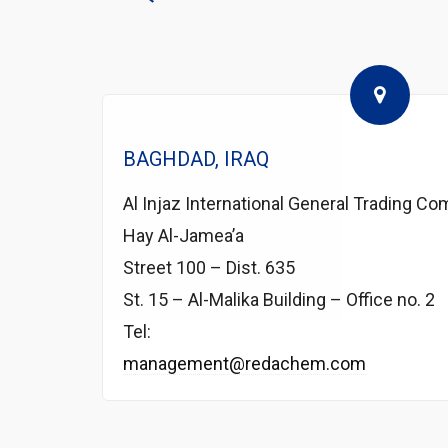
BAGHDAD, IRAQ
Al Injaz International General Trading Co
Hay Al-Jamea’a
Street 100 – Dist. 635
St. 15 – Al-Malika Building – Office no. 2
Tel:
management@redachem.com