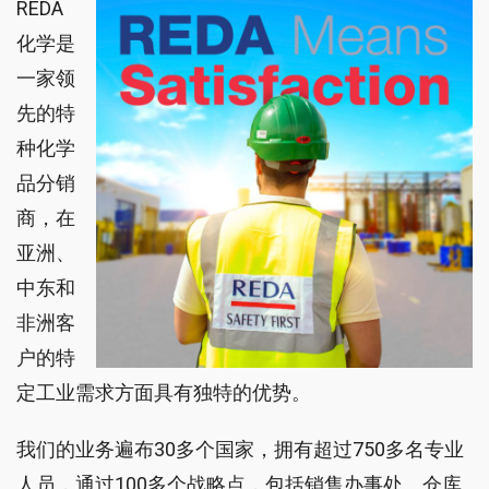
REDA
化学是
一家领
先的特
种化学
品分销
商，在
亚洲、
中东和
非洲客
户的特
定工业需求方面具有独特的优势。
我们的业务遍布30多个国家，拥有超过750多名专业
人员，通过100多个战略点，包括销售办事处、仓库